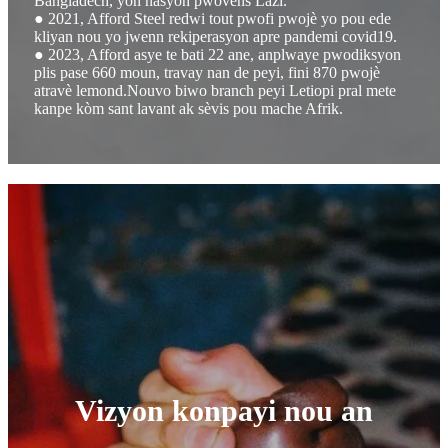
Bangladèch, yon nasyon pwovens Lazi.
● 2021, Afford Steel redwi tout pwofi pwojè yo pou ede
kliyan nou yo jwenn rekiperasyon apre pandemi covid19.
● 2023, Afford asye te bati 22 ane, anplwaye pwodiksyon
plis pase 660 moun, travay nan de peyi, fini 870 pwojè
atravè lemond.Nouvo biwo branch peyi Letiopi pral mete
kanpe kòm sant lavant ak sèvis pou mache Afrik.
Vizyon konpayi nou an