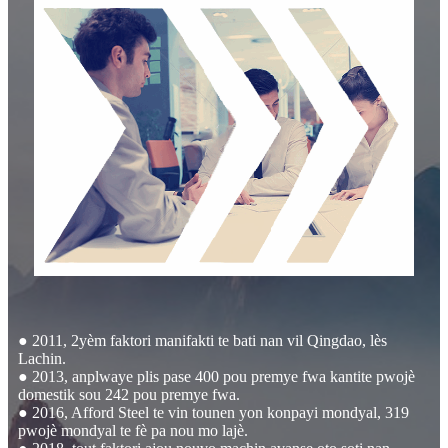
● 2011, 2yèm faktori manifakti te bati nan vil Qingdao, lès
Lachin.
● 2013, anplwaye plis pase 400 pou premye fwa kantite pwojè
domestik sou 242 pou premye fwa.
● 2016, Afford Steel te vin tounen yon konpayi mondyal, 319
pwojè mondyal te fè pa nou mo lajè.