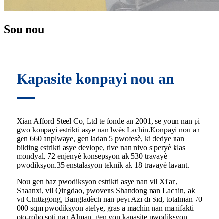
Sou nou
Kapasite konpayi nou an
Xian Afford Steel Co, Ltd te fonde an 2001, se youn nan pi
gwo konpayi estrikti asye nan lwès Lachin.Konpayi nou an
gen 660 anplwaye, gen ladan 5 pwofesè, ki dedye nan
bilding estrikti asye devlope, rive nan nivo siperyè klas
mondyal, 72 enjenyè konsepsyon ak 530 travayè
pwodiksyon.35 enstalasyon teknik ak 18 travayè lavant.
Nou gen baz pwodiksyon estrikti asye nan vil Xi'an,
Shaanxi, vil Qingdao, pwovens Shandong nan Lachin, ak
vil Chittagong, Bangladèch nan peyi Azi di Sid, totalman 70
000 sqm pwodiksyon atelye, gras a machin nan manifakti
oto-robo soti nan Alman, gen yon kapasite pwodiksyon