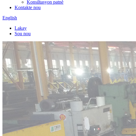
Konsiltasyon patnè
Kontakte nou
English
Lakay
Sou nou