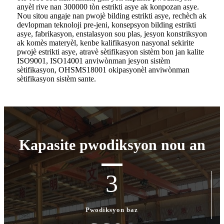
anyèl rive nan 300000 tòn estrikti asye ak konpozan asye.
Nou sitou angaje nan pwojè bilding estrikti asye, rechèch ak
devlopman teknoloji pre-jeni, konsepsyon bilding estrikti
asye, fabrikasyon, enstalasyon sou plas, jesyon konstriksyon
ak komès materyèl, kenbe kalifikasyon nasyonal sekirite
pwojè estrikti asye, atravè sètifikasyon sistèm bon jan kalite
ISO9001, ISO14001 anviwònman jesyon sistèm
sètifikasyon, OHSMS18001 okipasyonèl anviwònman
sètifikasyon sistèm sante.
Kapasite pwodiksyon nou an
3
Pwodiksyon baz