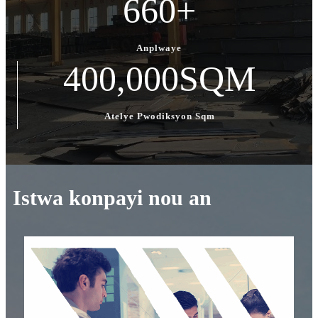
660
+
Anplwaye
400,000
SQM
Atelye Pwodiksyon Sqm
Istwa konpayi nou an