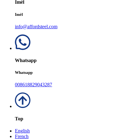
Imèl
Imèl
info@affordsteel.com
Whatsapp
Whatsapp
008618829043287
Top
English
French