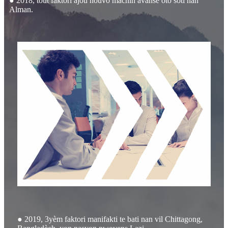
● 2018, tout faktori ajou nouvo machin avanse oto soti nan
Alman.
● 2019, 3yèm faktori manifakti te bati nan vil Chittagong,