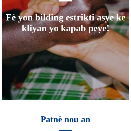
Fè yon bilding estrikti asye ke
kliyan yo kapab peye!
Patnè nou an