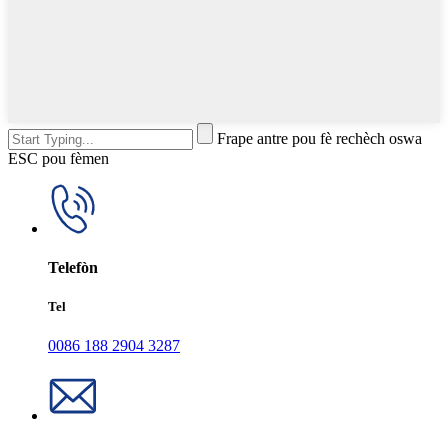
Frape antre pou fè rechèch oswa
ESC pou fèmen
Telefòn
Tel
0086 188 2904 3287