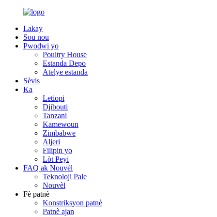
Lakay
Sou nou
Pwodwi yo
Poultry House
Estanda Depo
Atelye estanda
Sèvis
Ka
Letiopi
Djibouti
Tanzani
Kamewoun
Zimbabwe
Aljeri
Filipin yo
Lòt Peyi
FAQ ak Nouvèl
Teknoloji Pale
Nouvèl
Fè patnè
Konstriksyon patnè
Patnè ajan