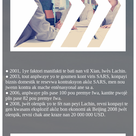
● 2001, 1ye faktori manifakti te bati nan vil Xian, lwès Lachin.
● 2003, tout anplwaye yo te goumen kont viris SARS, konpayi
biznis domestik te resevwa kontraksyon akòz SARS, men nou
jwenn kontra ak mache entènasyonal ane sa a.
● 2006, anplwaye plis pase 100 pou premye fwa, kantite pwojè
plis pase 82 pou premye fwa.
● 2008, jwèt olenpik yo te fèt nan peyi Lachin, revni konpayi te
gen kwasans eksplozif akòz bon ekonomi ak Beijing 2008 jwèt
olenpik, revni chak ane kraze nan 20 000 000 USD.