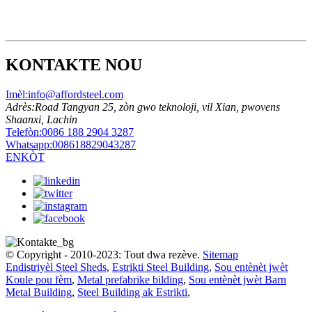
KONTAKTE NOU
Imèl:
info@affordsteel.com
Adrès:
Road Tangyan 25, zòn gwo teknoloji, vil Xian, pwovens
Shaanxi, Lachin
Telefòn:
0086 188 2904 3287
Whatsapp:
008618829043287
ENKÒT
© Copyright - 2010-2023: Tout dwa rezève.
Sitemap
Endistriyèl Steel Sheds
,
Estrikti Steel Building
,
Sou entènèt jwèt
Koule pou fèm
,
Metal prefabrike bilding
,
Sou entènèt jwèt Barn
Metal Building
,
Steel Building ak Estrikti
,