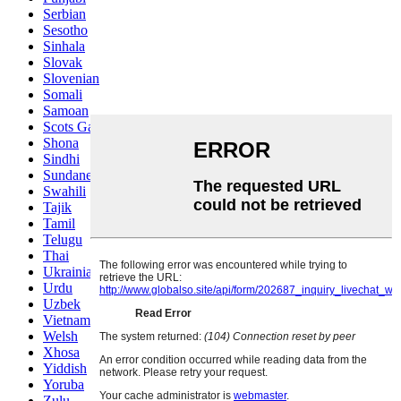
Serbian
Sesotho
Sinhala
Slovak
Slovenian
Somali
Samoan
Scots Gaelic
Shona
Sindhi
Sundanese
Swahili
Tajik
Tamil
Telugu
Thai
Ukrainian
Urdu
Uzbek
Vietnamese
Welsh
Xhosa
Yiddish
Yoruba
Zulu