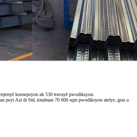
2 enjenyè konsepsyon ak 530 travayè pwodiksyon.
an peyi Azi di Sid, totalman 70 000 sqm pwodiksyon atelye, gras a