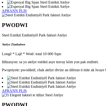
APRANN PLIS
PWODWI
Steel Estrikti Endistriyèl Park faktori Atelye
Atelye Zimbabwe
Longè * Lajè * Wotè: total 10 000 Sqm
Itilizasyon: sa yo atelye estrikti asye travay kòm yon pak endistri.
Pwopriyete: pwodiktif, chak atelye divize an diferan ti inite ak lwaye 
APRANN PLIS
PWODWI