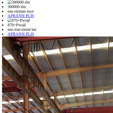
300000 tòn
nan eleman asye
APRANN PLIS
870+Pwojè
nan tout mond lan
APRANN PLIS