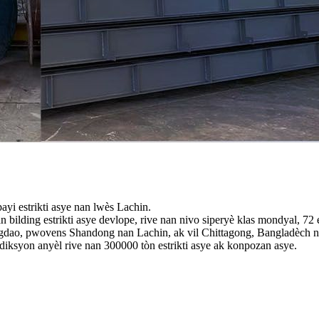
yi estrikti asye nan lwès Lachin.
 bilding estrikti asye devlope, rive nan nivo siperyè klas mondyal, 7
ingdao, pwovens Shandong nan Lachin, ak vil Chittagong, Bangladèch n
iksyon anyèl rive nan 300000 tòn estrikti asye ak konpozan asye.