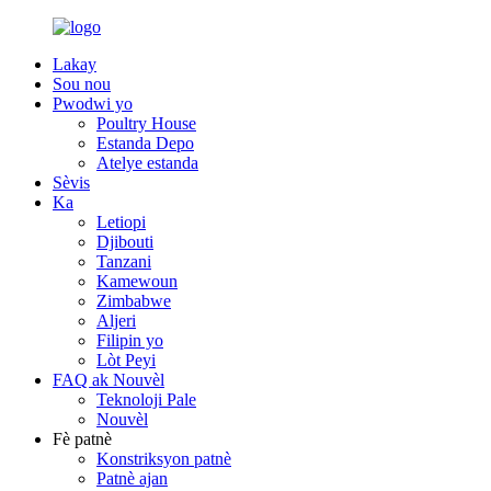
Lakay
Sou nou
Pwodwi yo
Poultry House
Estanda Depo
Atelye estanda
Sèvis
Ka
Letiopi
Djibouti
Tanzani
Kamewoun
Zimbabwe
Aljeri
Filipin yo
Lòt Peyi
FAQ ak Nouvèl
Teknoloji Pale
Nouvèl
Fè patnè
Konstriksyon patnè
Patnè ajan