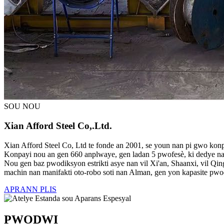
SOU NOU
Xian Afford Steel Co,.Ltd.
Xian Afford Steel Co, Ltd te fonde an 2001, se youn nan pi gwo konpa
Konpayi nou an gen 660 anplwaye, gen ladan 5 pwofesè, ki dedye nan
Nou gen baz pwodiksyon estrikti asye nan vil Xi'an, Shaanxi, vil Q
machin nan manifakti oto-robo soti nan Alman, gen yon kapasite pwod
APRANN PLIS
PWODWI