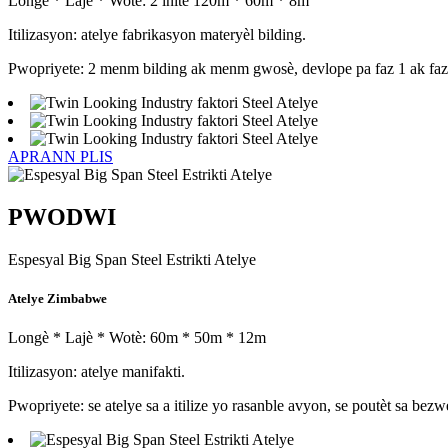
Longè * Lajè * Wotè: 2 inite 120m * 60m * 8m
Itilizasyon: atelye fabrikasyon materyèl bilding.
Pwopriyete: 2 menm bilding ak menm gwosè, devlope pa faz 1 ak faz 
APRANN PLIS
PWODWI
Espesyal Big Span Steel Estrikti Atelye
Atelye Zimbabwe
Longè * Lajè * Wotè: 60m * 50m * 12m
Itilizasyon: atelye manifakti.
Pwopriyete: se atelye sa a itilize yo rasanble avyon, se poutèt sa b