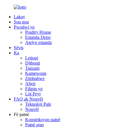
Lakay
Sou nou
Pwodwi yo
Poultry House
Estanda Depo
Atelye estanda
Sèvis
Ka
Letiopi
Djibouti
Tanzani
Kamewoun
Zimbabwe
Aljeri
Filipin yo
Lòt Peyi
FAQ ak Nouvèl
Teknoloji Pale
Nouvèl
Fè patnè
Konstriksyon patnè
Patnè ajan