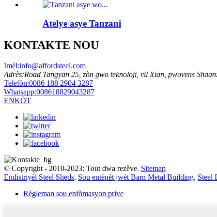
Atelye asye Tanzani
KONTAKTE NOU
Imèl:
info@affordsteel.com
Adrès:
Road Tangyan 25, zòn gwo teknoloji, vil Xian, pwovens Shaan
Telefòn:
0086 188 2904 3287
Whatsapp:
008618829043287
ENKÒT
© Copyright - 2010-2023: Tout dwa rezève.
Sitemap
Endistriyèl Steel Sheds
,
Sou entènèt jwèt Barn Metal Building
,
Steel 
Règleman sou enfòmasyon prive