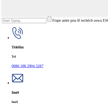
Frape antre pou fè rechèch oswa E
Telefòn
Tel
0086 188 2904 3287
Imèl
Imèl