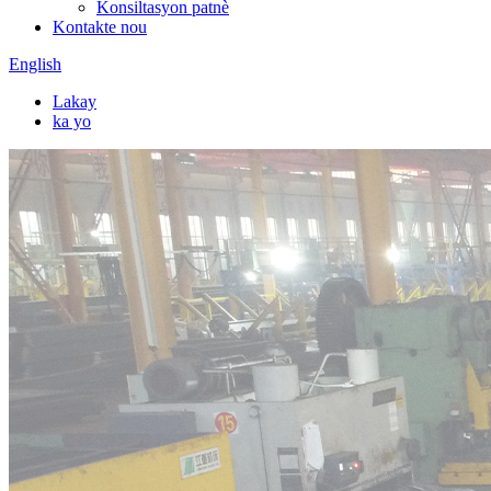
Konsiltasyon patnè
Kontakte nou
English
Lakay
ka yo