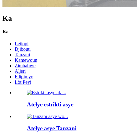
Ka
Ka
Letiopi
Djibouti
Tanzani
Kamewoun
Zimbabwe
Aljeri
Filipin yo
Lòt Peyi
Atelye estrikti asye
Atelye asye Tanzani