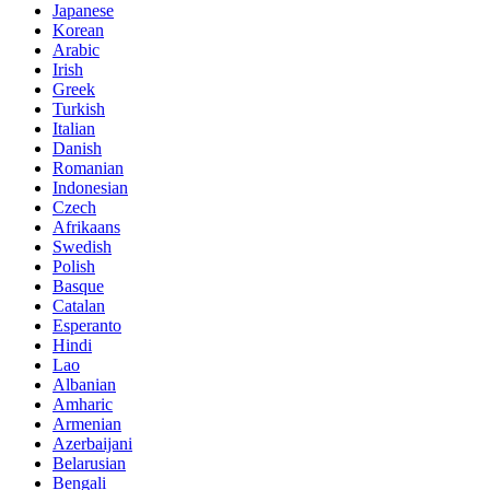
Japanese
Korean
Arabic
Irish
Greek
Turkish
Italian
Danish
Romanian
Indonesian
Czech
Afrikaans
Swedish
Polish
Basque
Catalan
Esperanto
Hindi
Lao
Albanian
Amharic
Armenian
Azerbaijani
Belarusian
Bengali