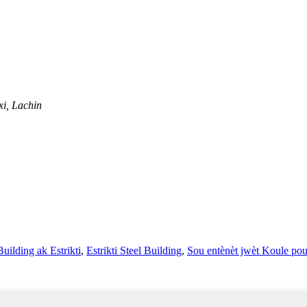
xi, Lachin
Building ak Estrikti
,
Estrikti Steel Building
,
Sou entènèt jwèt Koule po