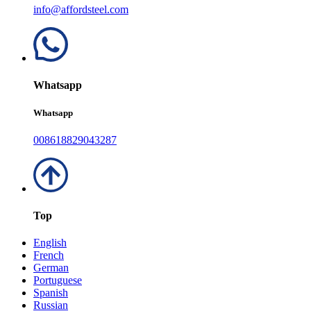
info@affordsteel.com
Whatsapp
Whatsapp
008618829043287
Top
English
French
German
Portuguese
Spanish
Russian