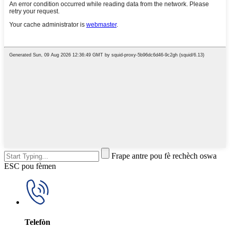
Frape antre pou fè rechèch oswa
ESC pou fèmen
Telefòn