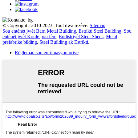
© Copyright - 2010-2023: Tout dwa rezève.
Sitemap
Sou entènèt jwèt Barn Metal Building
,
Estrikti Steel Building
,
Sou
entènèt jwèt Koule pou fèm
,
Endistriyèl Steel Sheds
,
Metal
prefabrike bilding
,
Steel Building ak Estrikti
,
Règleman sou enfòmasyon prive