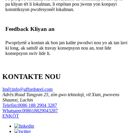
pa kliyan tèt li lokalman, li enpòtan pou jwenn yon konpayi
konstriksyon pwofesyonèl lokalman.
Feedback Kliyan an
Pwopriyetè a kontan ak bon jan kalite pwodwi nou yo ak tan lavi
ki long, ak satisfè ak travay konsepsyon nou an, tout lide
konsepsyon swiv lide li.
KONTAKTE NOU
Imèl:
info@affordsteel.com
Adrès:
Road Tangyan 25, zòn gwo teknoloji, vil Xian, pwovens
Shaanxi, Lachin
Telefòn:
0086 188 2904 3287
Whatsapp:
008618829043287
ENKÒT