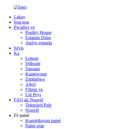
Lakay
Sou nou
Pwodwi yo
Poultry House
Estanda Depo
Atelye estanda
Sèvis
Ka
Letiopi
Djibouti
Tanzani
Kamewoun
Zimbabwe
Aljeri
Filipin yo
Lòt Peyi
FAQ ak Nouvèl
Teknoloji Pale
Nouvèl
Fè patnè
Konstriksyon patnè
Patnè ajan