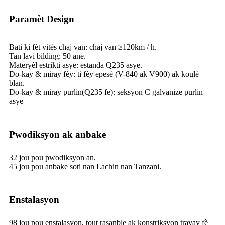
Paramèt Design
Bati ki fèt vitès chaj van: chaj van ≥120km / h.
Tan lavi bilding: 50 ane.
Materyèl estrikti asye: estanda Q235 asye.
Do-kay & miray fèy: ti fèy epesè (V-840 ak V900) ak koulè
blan.
Do-kay & miray purlin(Q235 fe): seksyon C galvanize purlin
asye
Pwodiksyon ak anbake
32 jou pou pwodiksyon an.
45 jou pou anbake soti nan Lachin nan Tanzani.
Enstalasyon
98 jou pou enstalasyon, tout rasanble ak konstriksyon travay fè