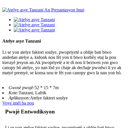
Atelye asye Tanzani
Li se yon atelye faktori soulye, pwopriyetè a oblije bati biwo
andedan atelye a, kidonk nou fèt yon ti biwo korbèy etaj la pou
travayè jesyon an.Ak pwopriyetè a te di nou li bezwen yon gwo
canopy bò atelye, yo nan lòd yo chaje ak dechaje pwodwi li yo ak
matyè premyè, se konsa nou te fèt yon canopy gwo la nan yon bò.
Gwosè pwojè:
52 * 15 * 7m
Kote:
Tanzani, Lafrik
Aplikasyon:
Atelye faktori soulye
Voye imèl ba nou
Pwojè Entwodiksyon
Li se yon atelye faktori soulye, pwopriyetè a oblije bati biwo