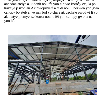
andedan atelye a, kidonk nou fèt yon ti biwo korbèy etaj la pou
travayè jesyon an.Ak pwopriyetè a te di nou li bezwen yon gwo
canopy bò atelye, yo nan lòd yo chaje ak dechaje pwodwi li yo
ak matyè premyè, se konsa nou te fèt yon canopy gwo la nan
yon bò.