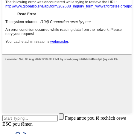
Frape antre pou fè rechèch oswa
ESC pou fèmen