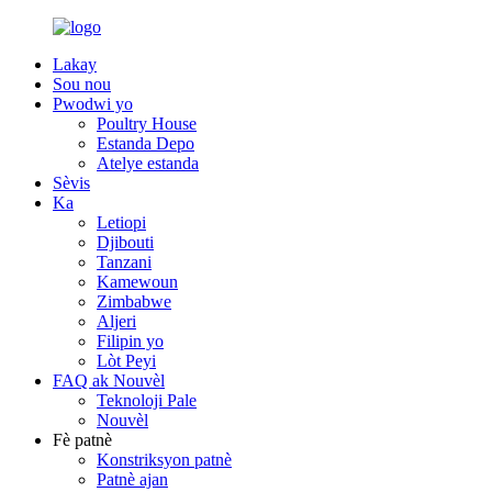
Lakay
Sou nou
Pwodwi yo
Poultry House
Estanda Depo
Atelye estanda
Sèvis
Ka
Letiopi
Djibouti
Tanzani
Kamewoun
Zimbabwe
Aljeri
Filipin yo
Lòt Peyi
FAQ ak Nouvèl
Teknoloji Pale
Nouvèl
Fè patnè
Konstriksyon patnè
Patnè ajan