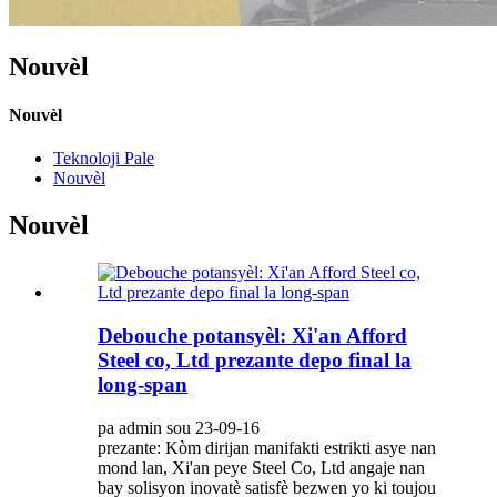
Nouvèl
Nouvèl
Teknoloji Pale
Nouvèl
Nouvèl
Debouche potansyèl: Xi'an Afford
Steel co, Ltd prezante depo final la
long-span
pa admin sou 23-09-16
prezante: Kòm dirijan manifakti estrikti asye nan
mond lan, Xi'an peye Steel Co, Ltd angaje nan
bay solisyon inovatè satisfè bezwen yo ki toujou