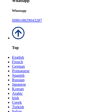
Whatsapp
Whatsapp
008618829043287
Top
English
French
German
Portuguese
Spanish
Russian
Japanese
Korean
Arabic
Irish
Greek
Turkish
Italian