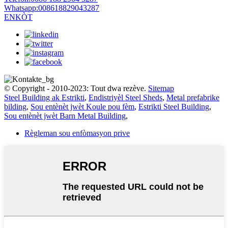
Whatsapp:
008618829043287
ENKÒT
© Copyright - 2010-2023: Tout dwa rezève.
Sitemap
Steel Building ak Estrikti
,
Endistriyèl Steel Sheds
,
Metal prefabrike
bilding
,
Sou entènèt jwèt Koule pou fèm
,
Estrikti Steel Building
,
Sou entènèt jwèt Barn Metal Building
,
Règleman sou enfòmasyon prive