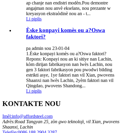
ap chanje nan endistri modèn.Pou demontre
angajman nou anvè ekselans, nou prezante w
kreyasyon ekstraòdinè nou an - t...
Li piplis
Èske konpayi komès ou a?Oswa
faktori?
pa admin sou 23-01-04
1.Èske konpayi komès ou a?Oswa faktori?
Repons: Konpayi nou an ki sitiye nan Lachin,
kòm dirijan fabrikasyon nan lwès Lachin, nou
gen 3 faktori fabrikasyon pou pwodwi bilding
estrikti asye, 1ye faktori nan vil Xian, pwovens
Shaanxi nan lwès Lachin, 2yèm faktori nan vil
Qingdao, pwovens Shandong...
Li piplis
KONTAKTE NOU
Imèl:
info@affordsteel.com
Adrès:
Road Tangyan 25, zòn gwo teknoloji, vil Xian, pwovens
Shaanxi, Lachin
Telefòn:
0086 188 2904 3287