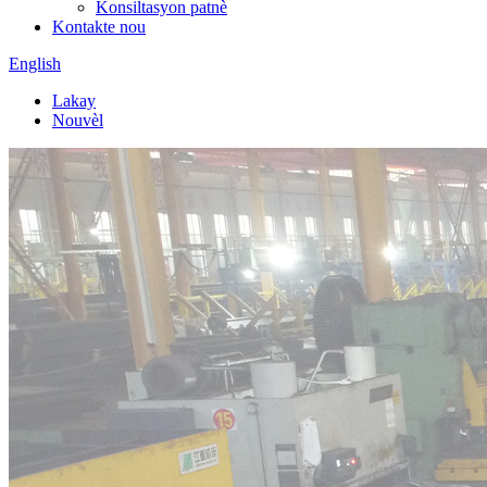
Konsiltasyon patnè
Kontakte nou
English
Lakay
Nouvèl