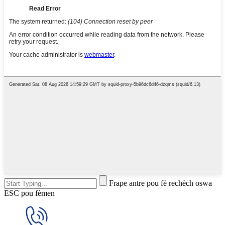
Frape antre pou fè rechèch oswa
ESC pou fèmen