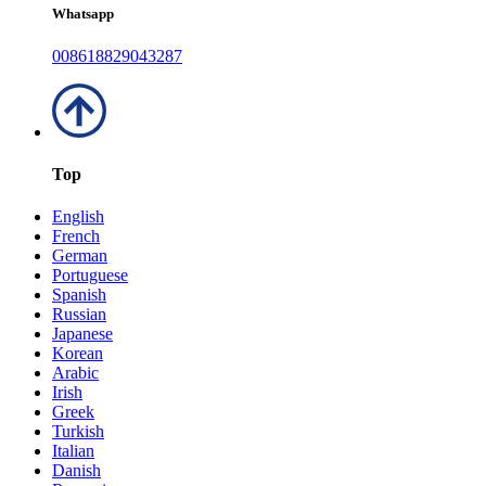
Whatsapp
008618829043287
Top
English
French
German
Portuguese
Spanish
Russian
Japanese
Korean
Arabic
Irish
Greek
Turkish
Italian
Danish