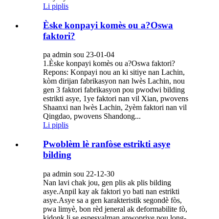
Li piplis
Èske konpayi komès ou a?Oswa
faktori?
pa admin sou 23-01-04
1.Èske konpayi komès ou a?Oswa faktori?
Repons: Konpayi nou an ki sitiye nan Lachin,
kòm dirijan fabrikasyon nan lwès Lachin, nou
gen 3 faktori fabrikasyon pou pwodwi bilding
estrikti asye, 1ye faktori nan vil Xian, pwovens
Shaanxi nan lwès Lachin, 2yèm faktori nan vil
Qingdao, pwovens Shandong...
Li piplis
Pwoblèm lè ranfòse estrikti asye
bilding
pa admin sou 22-12-30
Nan lavi chak jou, gen plis ak plis bilding
asye.Anpil kay ak faktori yo bati nan estrikti
asye.Asye sa a gen karakteristik segondè fòs,
pwa limyè, bon rèd jeneral ak deformabilite fò,
kidonk li se espesyalman apwopriye pou long-