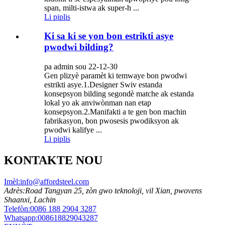
span, milti-istwa ak super-h ...
Li piplis
Ki sa ki se yon bon estrikti asye
pwodwi bilding?
pa admin sou 22-12-30
Gen plizyè paramèt ki temwaye bon pwodwi
estrikti asye.1.Designer Swiv estanda
konsepsyon bilding segondè matche ak estanda
lokal yo ak anviwònman nan etap
konsepsyon.2.Manifakti a te gen bon machin
fabrikasyon, bon pwosesis pwodiksyon ak
pwodwi kalifye ...
Li piplis
KONTAKTE NOU
Imèl:
info@affordsteel.com
Adrès:
Road Tangyan 25, zòn gwo teknoloji, vil Xian, pwovens
Shaanxi, Lachin
Telefòn:
0086 188 2904 3287
Whatsapp:
008618829043287