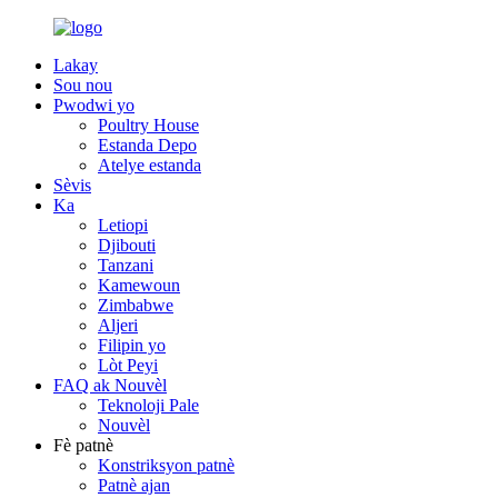
Lakay
Sou nou
Pwodwi yo
Poultry House
Estanda Depo
Atelye estanda
Sèvis
Ka
Letiopi
Djibouti
Tanzani
Kamewoun
Zimbabwe
Aljeri
Filipin yo
Lòt Peyi
FAQ ak Nouvèl
Teknoloji Pale
Nouvèl
Fè patnè
Konstriksyon patnè
Patnè ajan