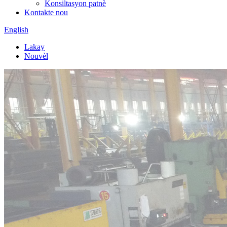
Konsiltasyon patnè
Kontakte nou
English
Lakay
Nouvèl