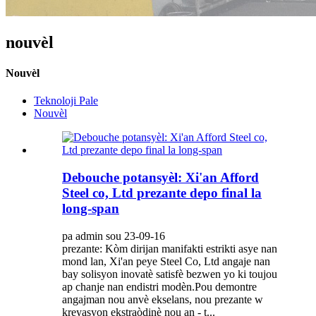
nouvèl
Nouvèl
Teknoloji Pale
Nouvèl
Debouche potansyèl: Xi'an Afford
Steel co, Ltd prezante depo final la
long-span
pa admin sou 23-09-16
prezante: Kòm dirijan manifakti estrikti asye nan
mond lan, Xi'an peye Steel Co, Ltd angaje nan
bay solisyon inovatè satisfè bezwen yo ki toujou
ap chanje nan endistri modèn.Pou demontre
angajman nou anvè ekselans, nou prezante w
kreyasyon ekstraòdinè nou an - t...