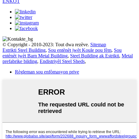
ENKÒT
© Copyright - 2010-2023: Tout dwa rezève.
Sitemap
Estrikti Steel Building
,
Sou entènèt jwèt Koule pou fèm
,
Sou
entènèt jwèt Barn Metal Building
,
Steel Building ak Estrikti
,
Metal
prefabrike bilding
,
Endistriyèl Steel Sheds
,
Règleman sou enfòmasyon prive