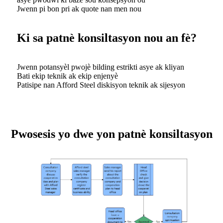
Jwenn pi bon pri ak quote nan men nou
Ki sa patnè konsiltasyon nou an fè?
Jwenn potansyèl pwojè bilding estrikti asye ak kliyan
Bati ekip teknik ak ekip enjenyè
Patisipe nan Afford Steel diskisyon teknik ak sijesyon
Pwosesis yo dwe yon patnè konsiltasyon