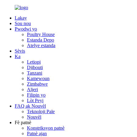
Lakay
Sou nou
Pwodwi yo
Poultry House
Estanda Depo
Atelye estanda
Sèvis
Ka
Letiopi
Djibouti
Tanzani
Kamewoun
Zimbabwe
Aljeri
Filipin yo
Lòt Peyi
FAQ ak Nouvèl
Teknoloji Pale
Nouvèl
Fè patnè
Konstriksyon patnè
Patnè ajan