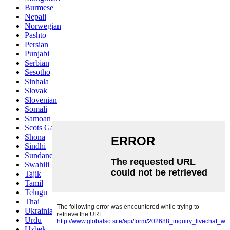
Burmese
Nepali
Norwegian
Pashto
Persian
Punjabi
Serbian
Sesotho
Sinhala
Slovak
Slovenian
Somali
Samoan
Scots Gaelic
Shona
Sindhi
Sundanese
Swahili
Tajik
Tamil
Telugu
Thai
Ukrainian
Urdu
Uzbek