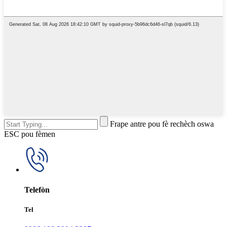
Frape antre pou fè rechèch oswa
ESC pou fèmen
Telefòn
Tel