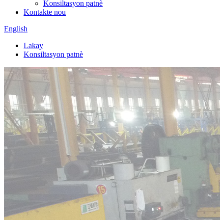
Konsiltasyon patnè
Kontakte nou
English
Lakay
Konsiltasyon patnè