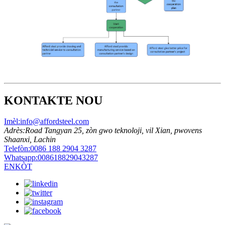
KONTAKTE NOU
Imèl:
info@affordsteel.com
Adrès:
Road Tangyan 25, zòn gwo teknoloji, vil Xian, pwovens
Shaanxi, Lachin
Telefòn:
0086 188 2904 3287
Whatsapp:
008618829043287
ENKÒT