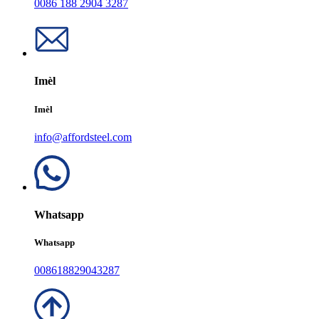
0086 188 2904 3287
Imèl
Imèl
info@affordsteel.com
Whatsapp
Whatsapp
008618829043287