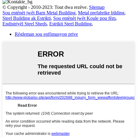
© Copyright - 2010-2023: Tout dwa rezève.
Sitemap
Sou entènèt jwèt Barn Metal Building
,
Metal prefabrike bilding
,
Steel Building ak Estrikti
,
Sou entènèt jwèt Koule pou fèm
,
Endistriyèl Steel Sheds
,
Estrikti Steel Building
,
Règleman sou enfòmasyon prive