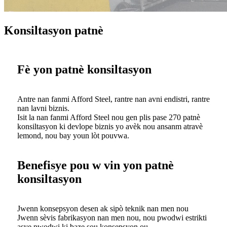
Konsiltasyon patnè
Fè yon patnè konsiltasyon
Antre nan fanmi Afford Steel, rantre nan avni endistri, rantre
nan lavni biznis.
Isit la nan fanmi Afford Steel nou gen plis pase 270 patnè
konsiltasyon ki devlope biznis yo avèk nou ansanm atravè
lemond, nou bay youn lòt pouvwa.
Benefisye pou w vin yon patnè
konsiltasyon
Jwenn konsepsyon desen ak sipò teknik nan men nou
Jwenn sèvis fabrikasyon nan men nou, nou pwodwi estrikti
asye pwodwi ki baze sou konsepsyon ou