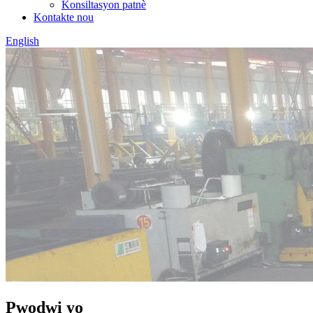
Konsiltasyon patnè
Kontakte nou
English
Pwodwi yo