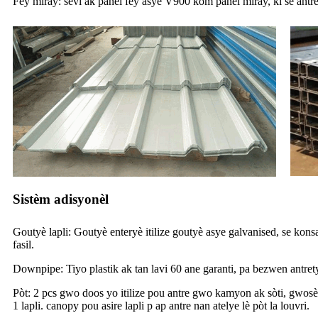
Fèy miray: sèvi ak panèl fèy asye V900 kòm panèl miray, ki se antre
Sistèm adisyonèl
Goutyè lapli: Goutyè enteryè itilize goutyè asye galvanised, se kons
fasil.
Downpipe: Tiyo plastik ak tan lavi 60 ane garanti, pa bezwen antrety
Pòt: 2 pcs gwo doos yo itilize pou antre gwo kamyon ak sòti, gwosè 
1 lapli. canopy pou asire lapli p ap antre nan atelye lè pòt la louvri.