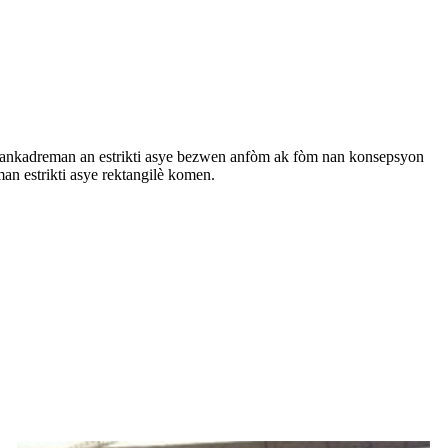
nsa ankadreman an estrikti asye bezwen anfòm ak fòm nan konsepsyon
an estrikti asye rektangilè komen.