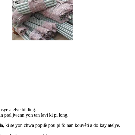
sye atelye bilding.
n pral jwenn yon tan lavi ki pi long.
, ki se yon chwa popilè pou pi fò nan kouvèti a do-kay atelye.