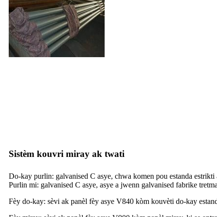
Sistèm kouvri miray ak twati
Do-kay purlin: galvanised C asye, chwa komen pou estanda estrikti a
Purlin mi: galvanised C asye, asye a jwenn galvanised fabrike tretma
Fèy do-kay: sèvi ak panèl fèy asye V840 kòm kouvèti do-kay estanda