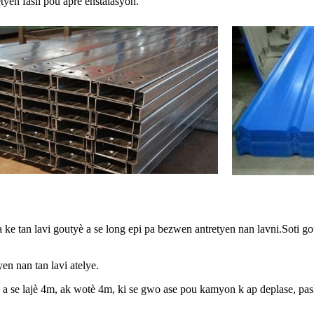
tyen fasil pou apre enstalasyon.
a ke tan lavi goutyè a se long epi pa bezwen antretyen nan lavni.Soti g
en nan tan lavi atelye.
a se lajè 4m, ak wotè 4m, ki se gwo ase pou kamyon k ap deplase, paske