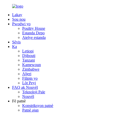
Lakay
Sou nou
Pwodwi yo
Poultry House
Estanda Depo
Atelye estanda
Sèvis
Ka
Letiopi
Djibouti
Tanzani
Kamewoun
Zimbabwe
Aljeri
Filipin yo
Lòt Peyi
FAQ ak Nouvèl
Teknoloji Pale
Nouvèl
Fè patnè
Konstriksyon patnè
Patnè ajan