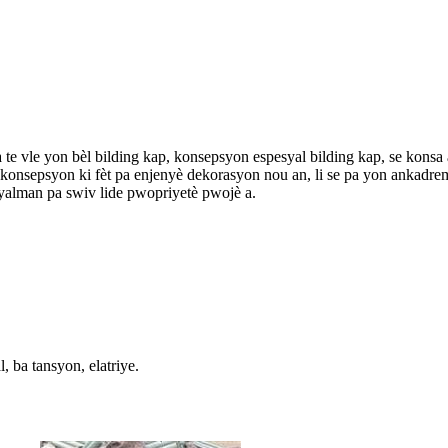
a te vle yon bèl bilding kap, konsepsyon espesyal bilding kap, se ko
konsepsyon ki fèt pa enjenyè dekorasyon nou an, li se pa yon ankadrem
yalman pa swiv lide pwopriyetè pwojè a.
, ba tansyon, elatriye.