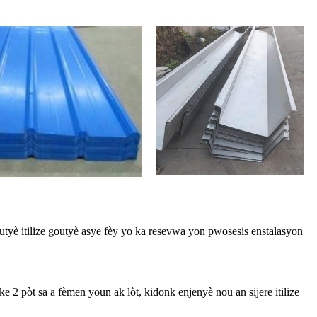
outyè itilize goutyè asye fèy yo ka resevwa yon pwosesis enstalasyon
 2 pòt sa a fèmen youn ak lòt, kidonk enjenyè nou an sijere itilize